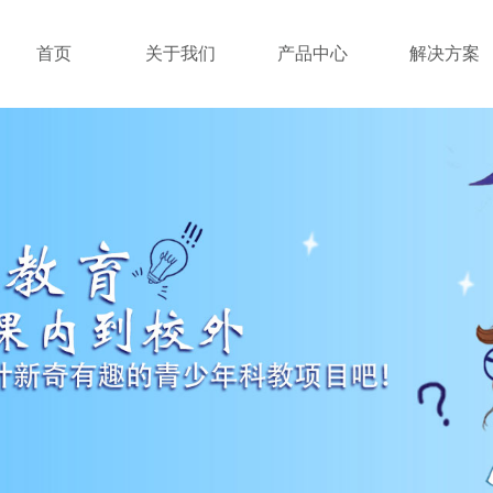
首页
关于我们
产品中心
解决方案