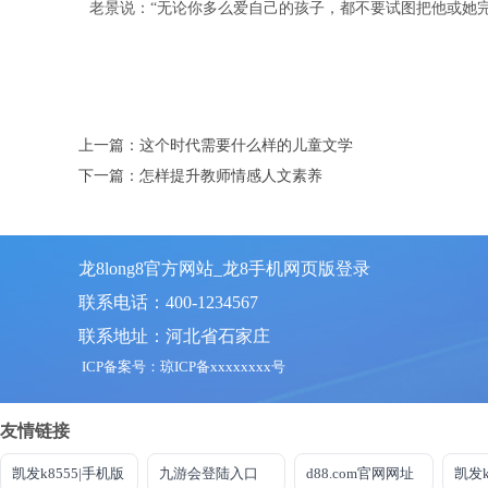
老景说：“无论你多么爱自己的孩子，都不要试图把他或她
上一篇：这个时代需要什么样的儿童文学
下一篇：怎样提升教师情感人文素养
龙8long8官方网站_龙8手机网页版登录
联系电话：400-1234567
联系地址：河北省石家庄
ICP备案号：
琼ICP备xxxxxxxx号
友情链接
凯发k8555|手机版
九游会登陆入口
d88.com官网网址
凯发