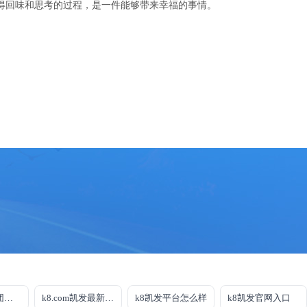
值得回味和思考的过程，是一件能够带来幸福的事情。
云顶4008集团官网
k8.com凯发最新网址
k8凯发平台怎么样
k8凯发官网入口