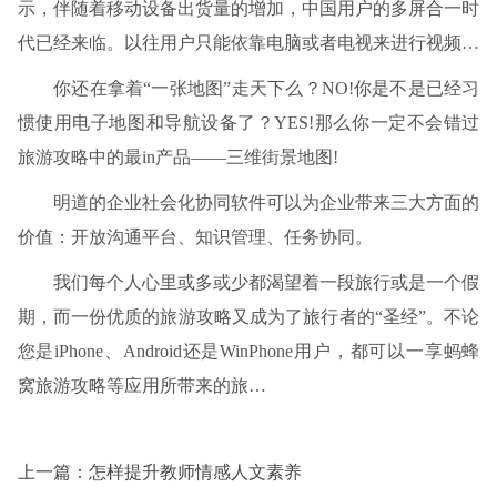
示，伴随着移动设备出货量的增加，中国用户的多屏合一时
代已经来临。以往用户只能依靠电脑或者电视来进行视频…
你还在拿着“一张地图”走天下么？NO!你是不是已经习
惯使用电子地图和导航设备了？YES!那么你一定不会错过
旅游攻略中的最in产品——三维街景地图!
明道的企业社会化协同软件可以为企业带来三大方面的
价值：开放沟通平台、知识管理、任务协同。
我们每个人心里或多或少都渴望着一段旅行或是一个假
期，而一份优质的旅游攻略又成为了旅行者的“圣经”。不论
您是iPhone、Android还是WinPhone用户，都可以一享蚂蜂
窝旅游攻略等应用所带来的旅…
上一篇：怎样提升教师情感人文素养