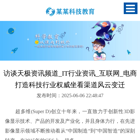
访谈天极资讯频道_IT行业资讯_互联网_电商
打造科技行业权威坐看渠道风云变迁
发布时间：2025-06-06 22:48:47
超多维(Super D)创立十年来，一直致力于创新性3D影
像显示技术、产品的开发及产业化，并且身体力行，在先进
影像显示领域不断推动着从“中国制造“到”中国智造“的深刻