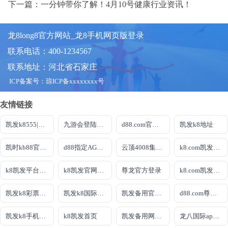
下一篇：一分钟带你了解！4月10号健康行业资讯！
龙8long8官方网站_龙8手机网页版登录
联系电话：400-1234567
联系地址：河北省石家庄
ICP备案号：
琼ICP备xxxxxxxx号
友情链接
凯发k8555|手机版
九游会登陆入口
d88.com官网网址
凯发k8地址
凯时kb88官方网站·官网首页
d88指定AG发财网
云顶4008集团官网
k8.com凯发最新网址
k8凯发平台怎么样
k8凯发官网入口
尊龙官方登录
k8.com凯发最新登录网址
凯发k8彩票平台首页
凯发k8国际唯一
凯发备用官网下载网址
d88.com尊龙网址登录
凯发k8手机网页
k8凯发首页
凯发备用网站注册
龙八国际app下载官网