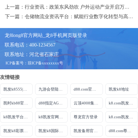
上一篇：行业资讯：政策东风劲吹 户外运动产业开启万亿新纪元
下一篇：仓储物流业资讯平台：赋能行业数字化转型与高质量发展
龙8long8官方网站_龙8手机网页版登录
联系电话：400-1234567
联系地址：河北省石家庄
ICP备案号：
琼ICP备xxxxxxxx号
友情链接
凯发k8555|手机版
九游会登陆入口
d88.com官网网址
凯发k8地址
凯时kb88官方网站·官网首页
d88指定AG发财网
云顶4008集团官网
k8.com凯发最新网址
k8凯发平台怎么样
k8凯发官网入口
尊龙官方登录
k8.com凯发最新登录网址
凯发k8彩票平台首页
凯发k8国际唯一
凯发备用官网下载网址
d88.com尊龙网址登录