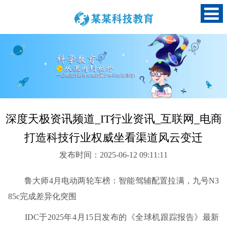
深度天极资讯频道_IT行业资讯_互联网_电商
打造科技行业权威坐看渠道风云变迁
发布时间：2025-06-12 09:11:11
鲁大师4月电动两轮车榜：智能驾辅配置拉满，九号N3
85c完成差异化突围
IDC于2025年4月15日发布的《全球机跟踪报告》最新