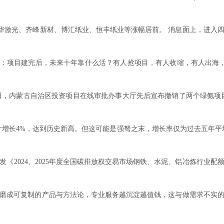
华激光、齐峰新材、博汇纸业、恒丰纸业等涨幅居前。 消息面上，进入四
项目建完后，未来十年靠什么活？有人抢项目，有人收缩，有人出海，有人
 近日，内蒙古自治区投资项目在线审批办事大厅先后宣布撤销了两个绿氨
计增长4%，达到历史新高。但这可能是强弩之末，增长率仅为过去五年平
部印发《2024、2025年度全国碳排放权交易市场钢铁、水泥、铝冶炼行
成可复制的产品与方法论，专业服务越沉淀越值钱，这与做需求不实的