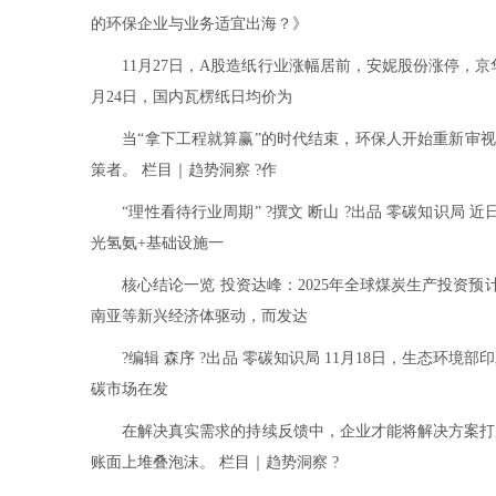
的环保企业与业务适宜出海？》
11月27日，A股造纸行业涨幅居前，安妮股份涨停，京
月24日，国内瓦楞纸日均价为
当“拿下工程就算赢”的时代结束，环保人开始重新审视：
策者。 栏目｜趋势洞察 ?作
“理性看待行业周期” ?撰文 断山 ?出品 零碳知识局
光氢氨+基础设施一
核心结论一览 投资达峰：2025年全球煤炭生产投资预
南亚等新兴经济体驱动，而发达
?编辑 森序 ?出品 零碳知识局 11月18日，生态环境
碳市场在发
在解决真实需求的持续反馈中，企业才能将解决方案打磨
账面上堆叠泡沫。 栏目｜趋势洞察 ?